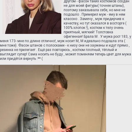
другом - фасон таких костюмов создан
не для моей фигуры( точнее штаны),
поэтому заказывала себе, но мне не
подошло . Примерил муж - ему в нем
классно . Замечу , муж придирчив к
качеству, но тут оказался в восторге (
100% хлопок !), костюм к телу очень
приятный, мягкий! Толстовка
офигенная! Брала М . У мужа рост 183, у
меня 173- мне по длине отлично!, муж носит М, М идеально подошла эта (
мне тоже). Фасон штанов с полосками - к низу они не заужены и идут прямо ,
резинка не прилегает . Ещё раз повторюсь , костюм плотный, тёплый и
выглядит супер! Сама носить не буду , может поменяем теперь цвет для мужа
или придётся вернуть :** (