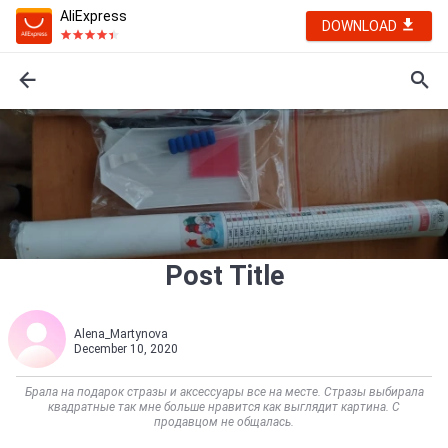
AliExpress
DOWNLOAD
Post Title
Alena_Martynova
December 10, 2020
Брала на подарок стразы и аксессуары все на месте. Стразы выбирала
квадратные так мне больше нравится как выглядит картина. С
продавцом не общалась.