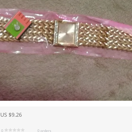
US $9.26
0
0 orders