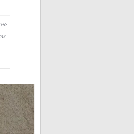
жно
так