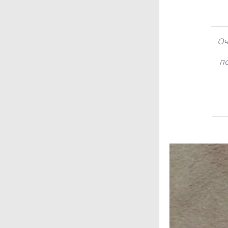
Оч
по