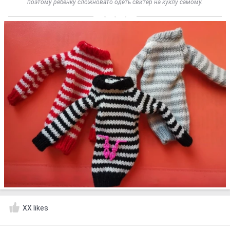
поэтому ребенку сложновато одеть свитер на куклу самому.
XX likes