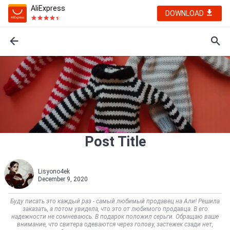
AliExpress
DOWNLOAD
Post Title
Lisyono4ek
December 9, 2020
Буду писать это каждый раз - самый любимый продавец на Али! Решила
заказать, а потом увидела, что это от любимого продавца. В его
надежности не сомневаюсь. В подарок положил серьги. Обращаю ваше
внимание, что свитера одеваются через голову, застежек сзади нет,