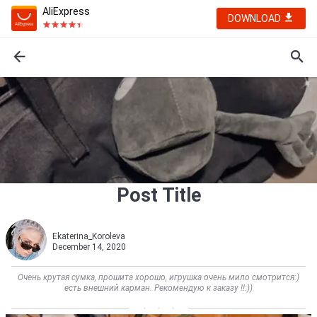
AliExpress
DOWNLOAD
Post Title
Ekaterina_Koroleva
December 14, 2020
Очень крутая сумка, прошита хорошо, игрушка очень мило смотрится:)
есть внешний карман. Рекомендую к заказу !!:))