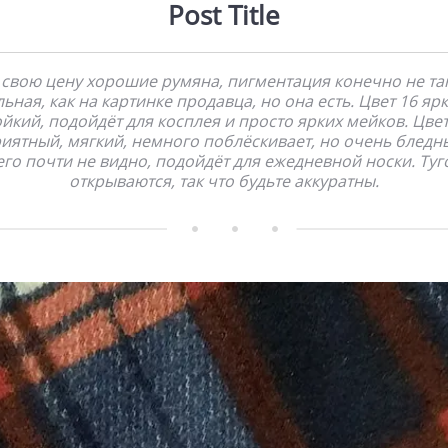
Post Title
 свою цену хорошие румяна, пигментация конечно не та
льная, как на картинке продавца, но она есть. Цвет 16 ярк
ойкий, подойдёт для косплея и просто ярких мейков. Цвет
иятный, мягкий, немного поблёскивает, но очень бледн
его почти не видно, подойдёт для ежедневной носки. Туг
открываются, так что будьте аккуратны.