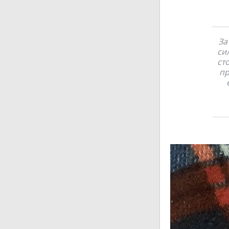
За
си
ст
пр