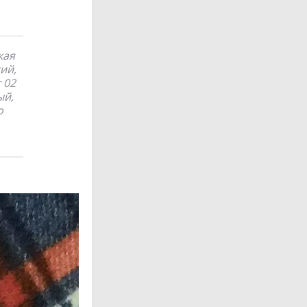
кая
ий,
 02
ый,
о