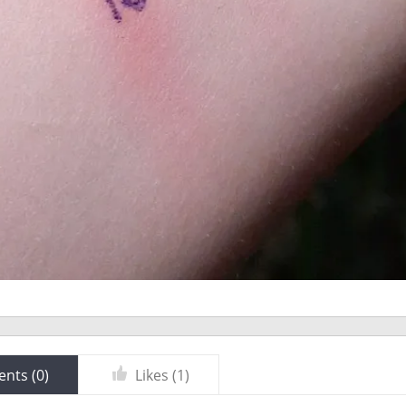
nts (
0
)
Likes (
1
)