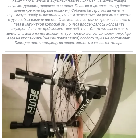
пакет с обрешеткой в виде пенопласта - нормал. Качество товара
внушает доверие, покрашено хорошо. Пластик в деталях на вид более
менее крепкий (время покажет). Собрали быстро, когда начали
первичную пробу, выяснилось, что при переключении режима тяжести
езды особых изменений нет. С помощью настройки тросика (слетел с
паза в магнитной коробке) за 1.5 часа вроде удалось исправить
ситуацию. В настоящий момент все работает. Спортсменка станком
довольна, для зимних домашних тренировок полезный экземпляр. При
езде на шоссейнике (резина почти слики) особого шума не доставляет.
Благодарность продавцу за оперативность и качество товара.