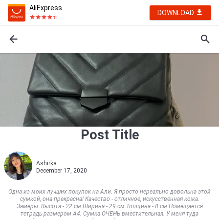
AliExpress
DOWNLOAD
Post Title
Ashirka
December 17, 2020
Одна из моих лучших покупок на Али. Я просто нереально довольна этой
сумкой, она прекрасна! Качество - отличное, искусственная кожа.
Замеры: Высота - 22 см Ширина - 29 см Толщина - 8 см Помещается
тетрадь размером А4. Сумка ОЧЕНЬ вместительная. У меня туда