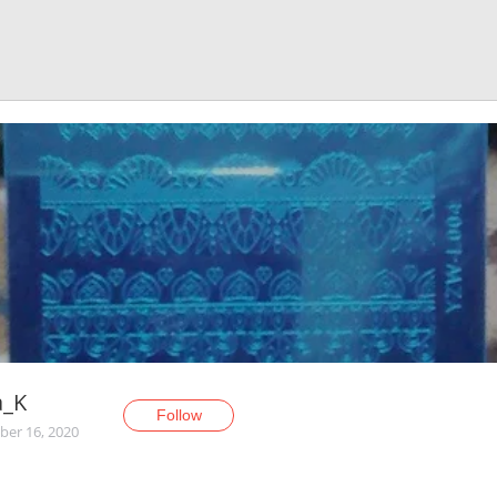
a_K
Follow
er 16, 2020