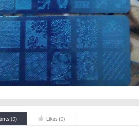
nts (
0
)
Likes (
0
)