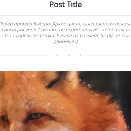
Post Title
Товар пришёл быстро. Яркие цвета, качественная печать
асивый рисунок. Свитшот не особо тёплый- это не толсто
, ткань прям синтетика. Рукава на размере 52 рус очень
длинные :)