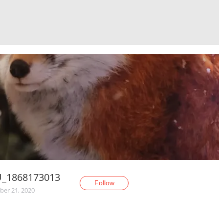
U_1868173013
Follow
er 21, 2020