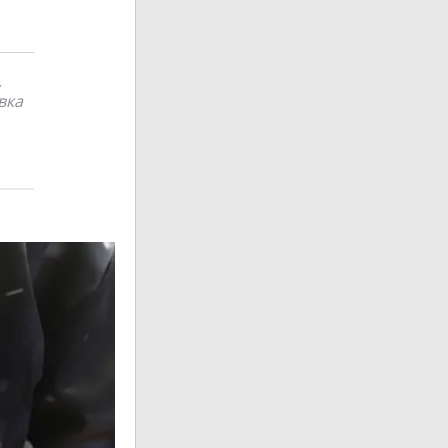
,
вка