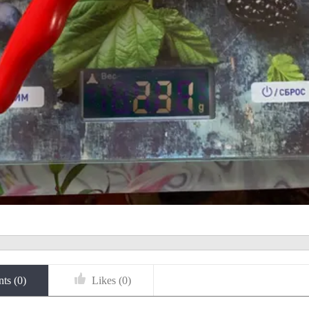
ts (
0
)
Likes (
0
)