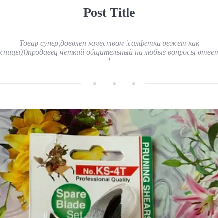
Post Title
Товар супер,доволен качеством !салфетки режет как
ницы)))продавец четкий общительный на любые вопросы отве
!