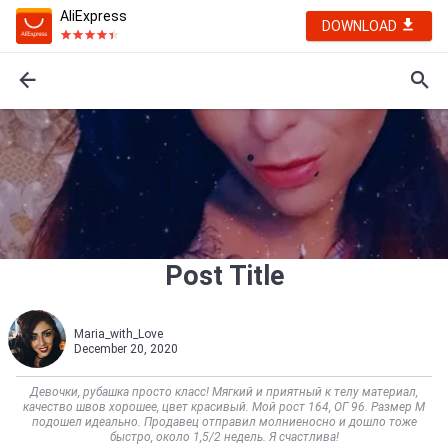
AliExpress
DOWNLOAD
Post Title
Maria_with_Love
December 20, 2020
Девочки, рубашка просто класс! Мягкий и приятный к телу материал,
качество швов хорошее, цвет красивый. Мой рост 164, ОГ 96. Размер М
подошел идеально. Продавец отправил молниеносно и дошло тоже
быстро, около 1,5/2 недель. Я счастлива!