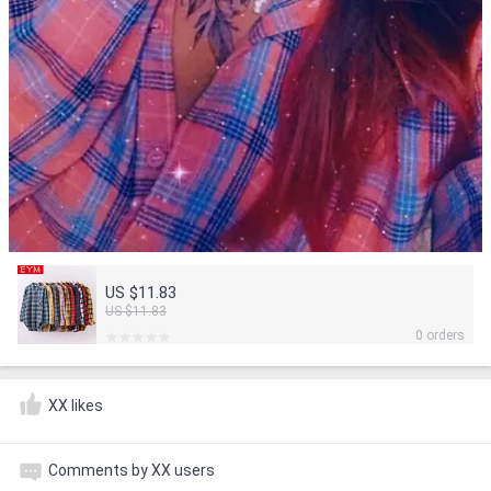
US $11.83
US $11.83
0 orders
XX likes
Comments by XX users