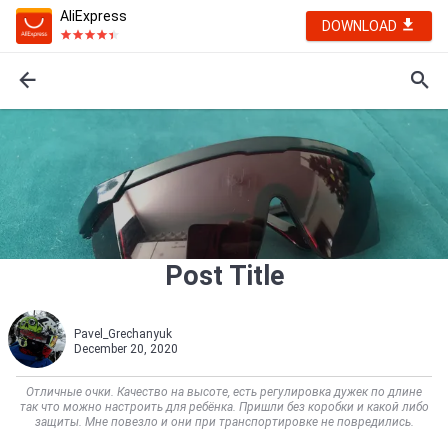
AliExpress
DOWNLOAD
Post Title
Pavel_Grechanyuk
December 20, 2020
Отличные очки. Качество на высоте, есть регулировка дужек по длине
так что можно настроить для ребёнка. Пришли без коробки и какой либо
защиты. Мне повезло и они при транспортировке не повредились.