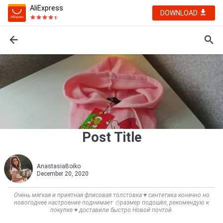
AliExpress
DOWNLOAD
Post Title
АnastasiaBoiko
December 20, 2020
Очень мягкая и приятная флисовая толстовка ♥️ синтетика конечно но
новогоднее настроение поднимает ☃️размер подошёл, рекомендую к
покупке ♥️ доставили быстро Новой почтой.            