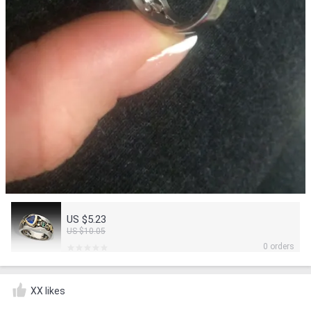
US $5.23
US $10.05
0 orders
XX likes