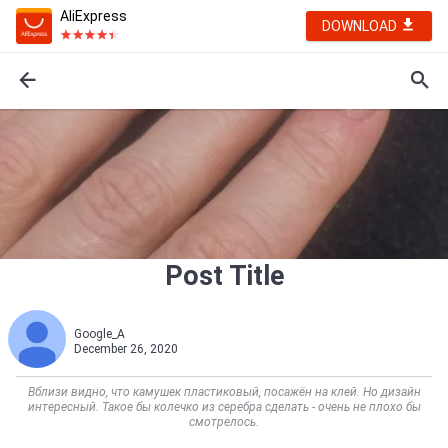
AliExpress
DOWNLOAD
Post Title
Google_A
December 26, 2020
Вблизи видно, что камушек пластиковый, посажён на клей. Но дизайн
интересный. Такое бы колечко из серебра сделать - очень не плохо бы
смотрелось.