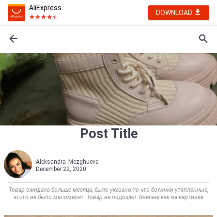
AliExpress
DOWNLOAD
Post Title
Aleksandra_Mezghueva
December 22, 2020
Товар ожидала больше месяца, было указано то что ботинки утеплённые,
этого не было.маломерят. Товар не подошёл. Внешне как на картинке