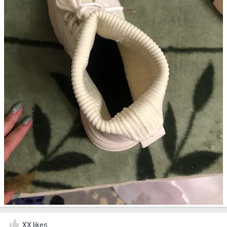
XX likes