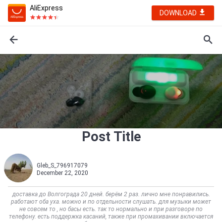
AliExpress
DOWNLOAD
Post Title
Gleb_S_796917079
December 22, 2020
доставка до Волгограда 20 дней. берём 2 раз. лично мне понравились.
работают оба уха. можно и по отдельности слушать. для музыки может
не совсем то , но басы есть. так то нормально и при разговоре по
телефону. есть поддержка касаний, также при промахивании включается