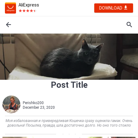
AliExpress
DOWNLOAD
Post Title
Perishko200
December 23, 2020
Моя избалованная и привередливая Кошечка сразу оценила гамак. Очень
довольна! Посылка, правда, шла достаточно долго. Но оно того стоило