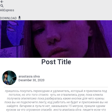
AliExpress
DOWNLOAD
Post Title
anastasia.sliva
December 30, 2020
пришлось покупать переходник и удлинитель, который я приклеила под
потолок, но это того стоило. чуть не отвалились руки, пока клеила.
получила эпилепсию пока разбиралась какие кнопки для чего нужны.
пока вы не подключите ленту, код работать не будет и приложение вы не
найдёте. батареек в пульте нет, заказывала 15 метров, пришли одним
куском за что огромное спасибо. инста anastasia.sliva. пишите если что