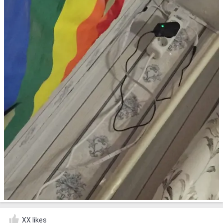
XX likes