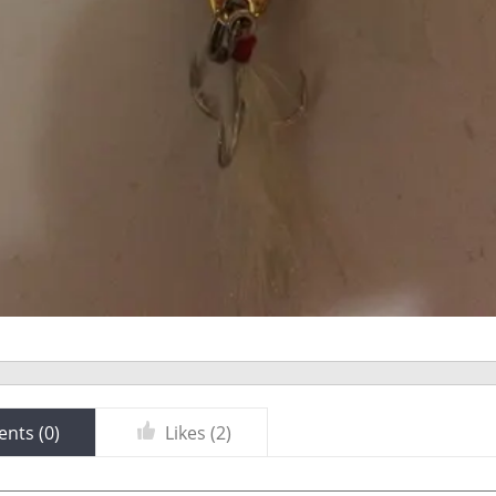
nts (
0
)
Likes (
2
)