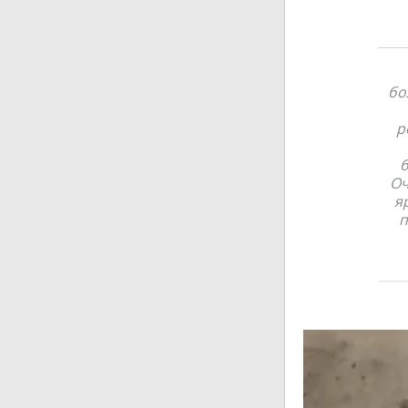
бо
р
б
Оч
я
п