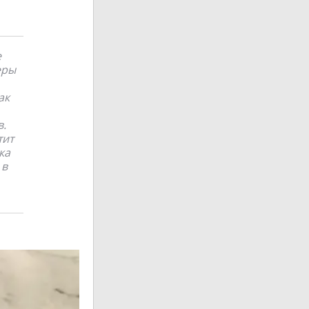
е
еры
ак
в.
тит
ка
 в