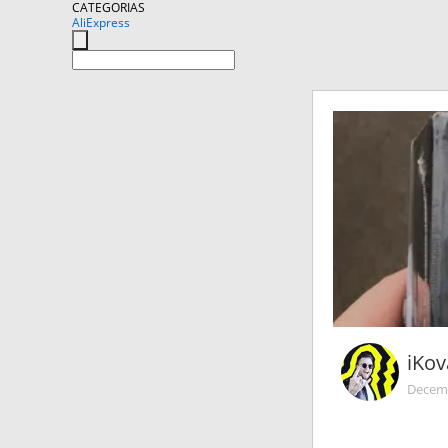
CATEGORIAS
AliExpress
iKov
Decemb