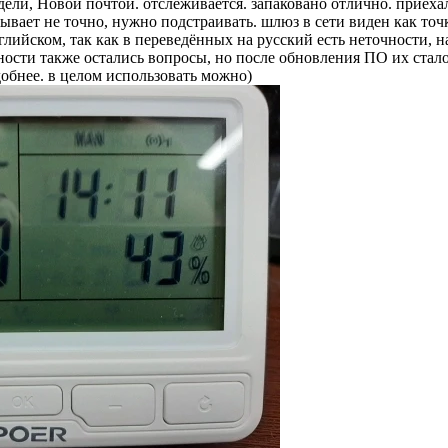
недели, Новой почтой. отслеживается. запаковано отлично. приех
вает не точно, нужно подстраивать. шлюз в сети виден как точка
ийском, так как в переведённых на русский есть неточности, напр
сности также остались вопросы, но после обновления ПО их ста
обнее. в целом использовать можно)