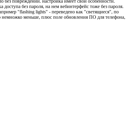
ало без повреждений. настройка имеет свои особенности.
 доступа без пароля, на нем вебинтерфейс тоже без пароля.
имер "flashing lights" - переведено как "светящиеся", по
ло немножко меньше, плюс поле обновления ПО для телефона,