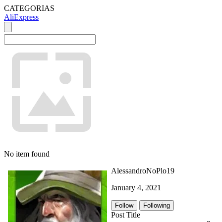
CATEGORIAS
AliExpress
No item found
AlessandroNoPlo19
January 4, 2021
Follow
Following
Post Title