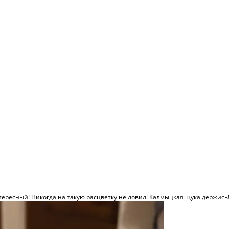
тересный! Никогда на такую расцветку не ловил! Калмыцкая щука держис