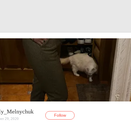
ly_Melnychuk
Follow
er 29, 2020