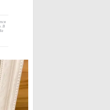
тся
. В
На