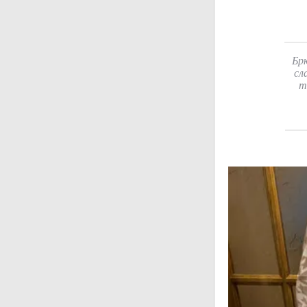
Бр
сл
т