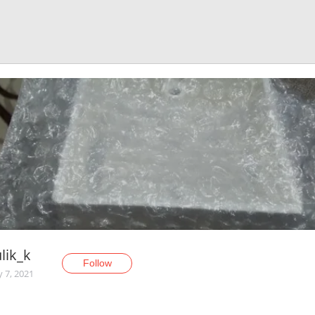
lik_k
Follow
y 7, 2021