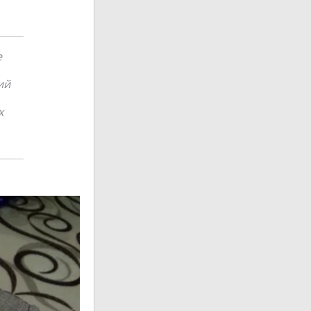
е
ий
х