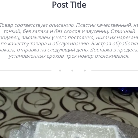
Post Title
Товар соответствует описанию. Пластик качественный, н
тонкий, без запаха и без сколов и заусениц. Отличный
родавец, заказываем у него постоянно, никаких нарекан
по качеству товара и обслуживанию. Быстрая обработка
заказа, отправка на следующий день. Доставка в предела
установленных сроков, трек номер отслеживался.