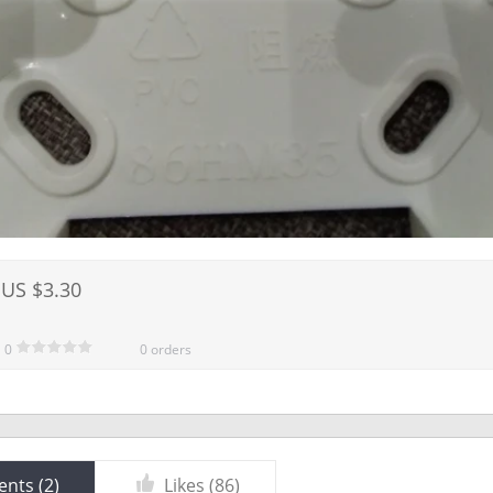
US $3.30
0
0 orders
nts (
2
)
Likes (
86
)