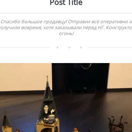
Post Title
Спасибо большое продавцу! Отправил всё оперативно и
олучили вовремя, хотя заказывали перед НГ. Конструкт
огонь!