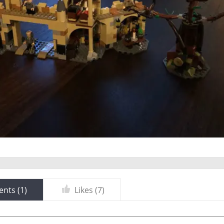
nts (
1
)
Likes (
7
)