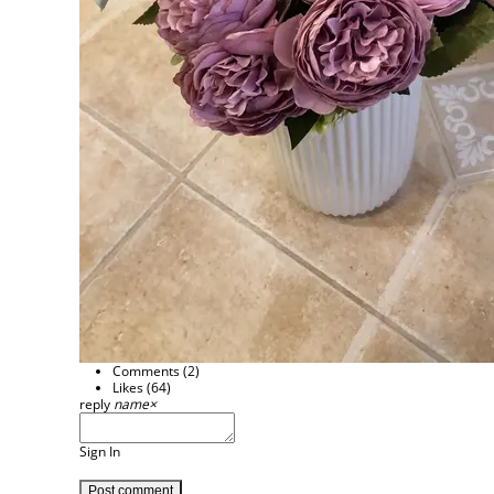
Comments (
2
)
Likes (
64
)
reply
name
×
Sign In
Post comment