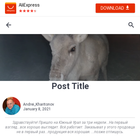
AliExpress
DOWNLOAD
Post Title
Andrei_Kharitonov
January 8, 2021
Здравствуйте! Пришло на Южный Урал за три недели...На первый
взгляд...все хорошо выглядит. Всё работает. Заказывал у этого продовца
не в первый раз...продукция вся хорошая. ...позже отпишусь.            