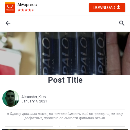
AliExpress
DOWNLOAD
Post Title
Alexander_Kirev
January 4, 2021
в Одессу доставка месяц, на полною ёмкость ещё не проверял, по весу
добротные, проверю по ёмкости дополню отзыв.