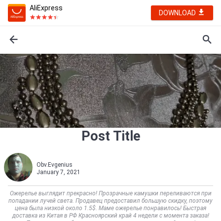
AliExpress
DOWNLOAD
Post Title
Obv.Evgenius
January 7, 2021
Ожерелье выглядит прекрасно! Прозрачные камушки переливаются при
попадании лучей света. Продавец предоставил большую скидку, поэтому
цена была низкой около 1.5$. Маме ожерелье понравилось! Быстрая
доставка из Китая в РФ Красноярский край 4 недели с момента заказа!