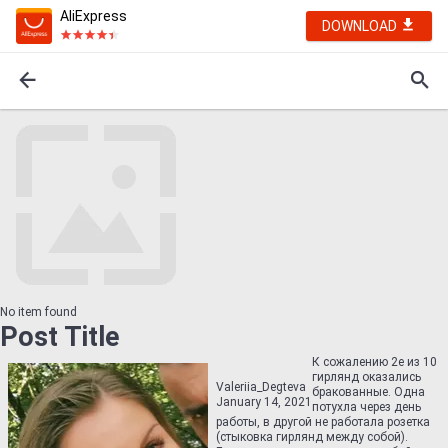
AliExpress
DOWNLOAD
No item found
Post Title
К сожалению 2е из 10
гирлянд оказались
Valeriia_Degteva
бракованные. Одна
January 14, 2021
потухла через день
работы, в другой не работала розетка
(стыковка гирлянд между собой).