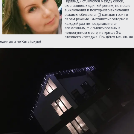
Гирлянды стыкуются между собой,
выставляешь единый режим, но после
выключения и повторного включения
режимы сбиваются((( каждая горит в
своём режиме. Выставить повторно и
каждый раз не представляется
возможным, т к смонтированы в
недоступном месте, на крыше 3-х
этажного коттеджа. Придётся менять на
единую и не Китайскую)