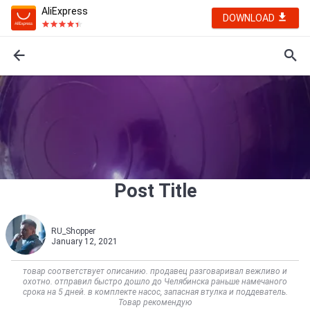
AliExpress
DOWNLOAD
Post Title
RU_Shopper
January 12, 2021
товар соответствует описанию. продавец разговаривал вежливо и
охотно. отправил быстро дошло до Челябинска раньше намечаного
срока на 5 дней. в комплекте насос, запасная втулка и поддеватель.
Товар рекомендую