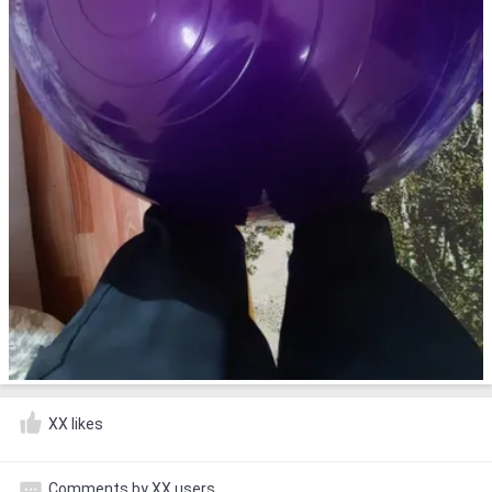
XX likes
Comments by XX users