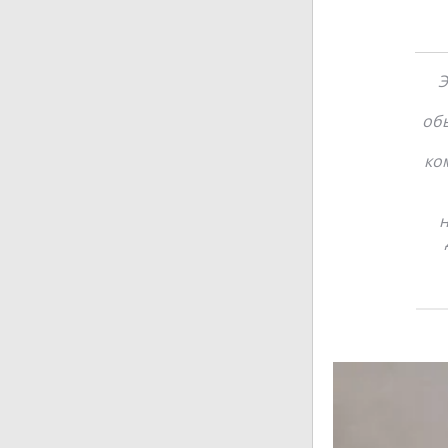
Э
обы
ко
н