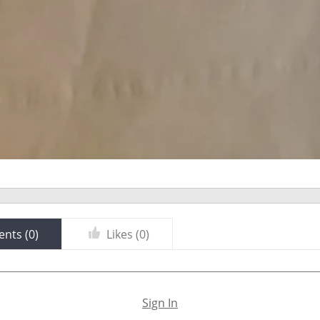
nts (
0
)
Likes (
0
)
Sign In