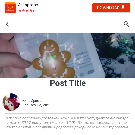
AliExpress
DOWNLOAD
Post Title
РинаИриска
January 12, 2021
В первые пользуюсь доставкой через м-н пятерочка, достаточно быстро,
заказ от 30.12 поступил в магазин 12.01. Запаха нет, силикон плотный,
гнется с силой. Цвет яркий. Предлагала дочери пока не заинтересована.