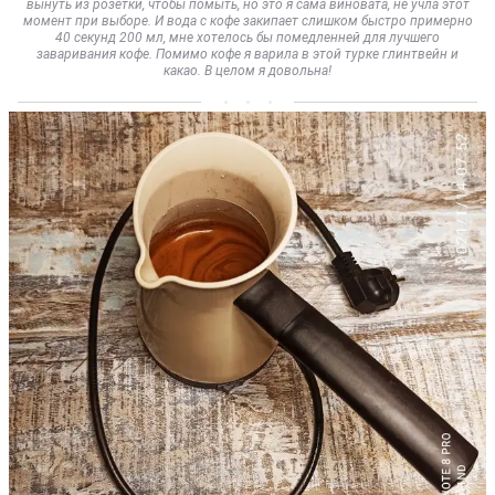
вынуть из розетки, чтобы помыть, но это я сама виновата, не учла этот
момент при выборе. И вода с кофе закипает слишком быстро примерно
40 секунд 200 мл, мне хотелось бы помедленней для лучшего
заваривания кофе. Помимо кофе я варила в этой турке глинтвейн и
какао. В целом я довольна!