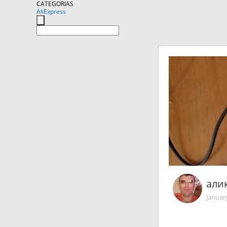
CATEGORIAS
AliExpress
али
Januar