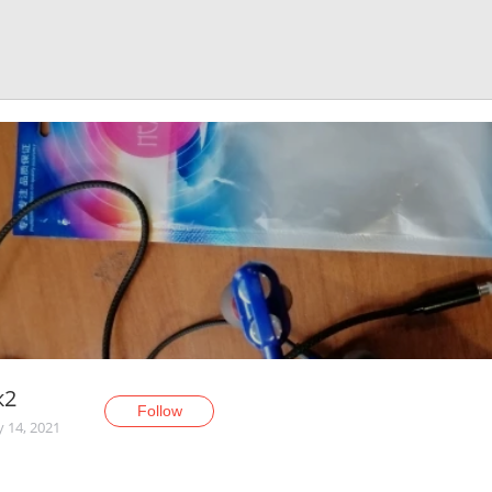
к2
Follow
y 14, 2021