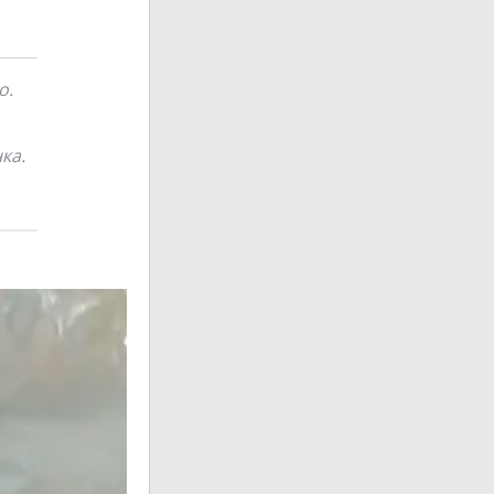
о.
ка.