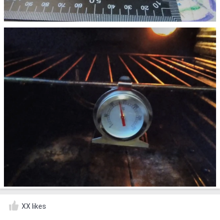
XX likes