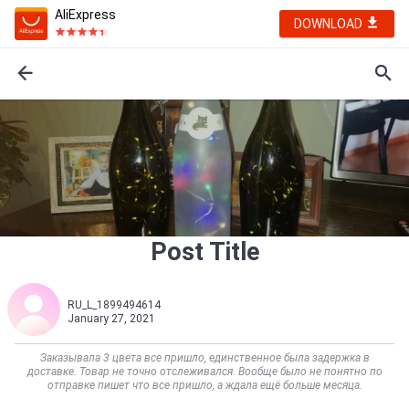
AliExpress
DOWNLOAD
Post Title
RU_L_1899494614
January 27, 2021
Заказывала 3 цвета все пришло, единственное была задержка в
доставке. Товар не точно отслеживался. Вообще было не понятно по
отправке пишет что все пришло, а ждала ещё больше месяца.