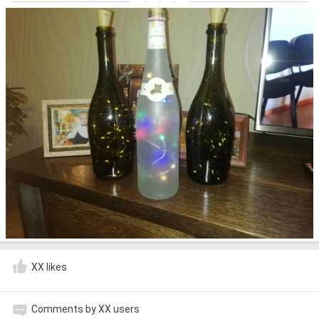
XX likes
Comments by XX users