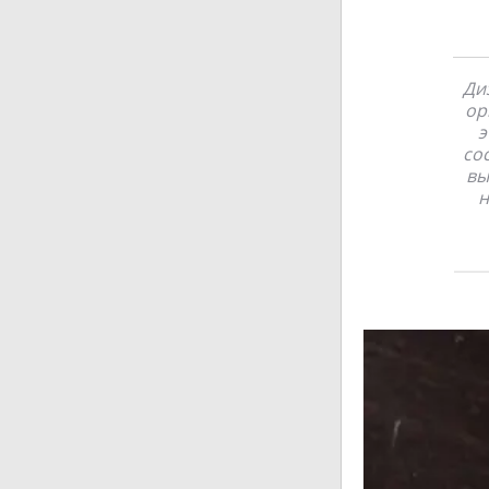
Ди
ор
э
со
вы
н