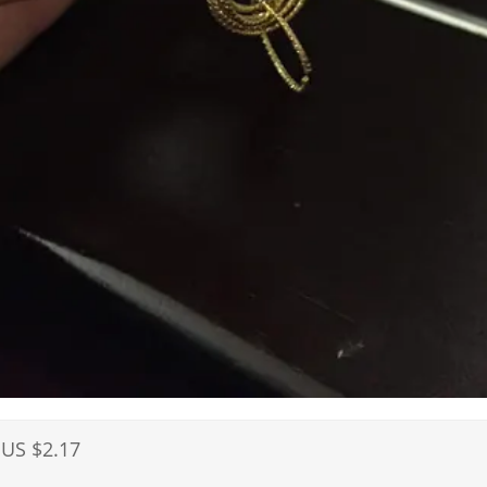
US $2.17