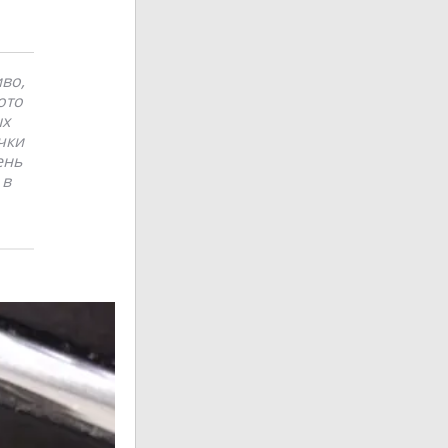
во,
ото
ых
чки
ень
 в