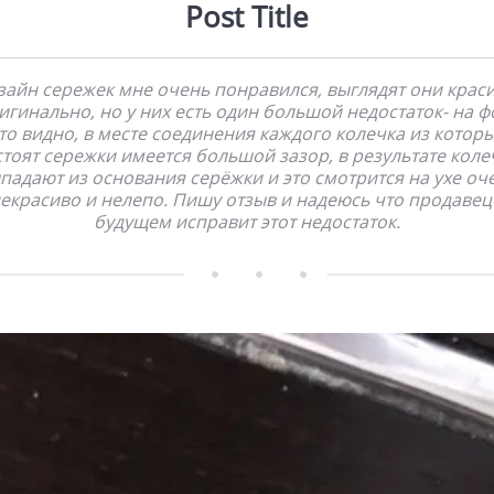
Post Title
зайн сережек мне очень понравился, выглядят они краси
игинально, но у них есть один большой недостаток- на ф
то видно, в месте соединения каждого колечка из котор
стоят сережки имеется большой зазор, в результате коле
падают из основания серёжки и это смотрится на ухе оч
екрасиво и нелепо. Пишу отзыв и надеюсь что продавец
будущем исправит этот недостаток.