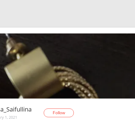
a_Saifullina
Follow
ry 1, 2021