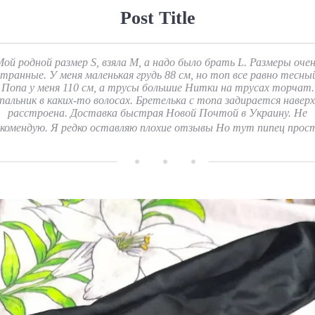
Post Title
ой родной размер S, взяла М, а надо было брать L. Размеры оче
транные. У меня маленькая грудь 88 см, но топ все равно тесны
Попа у меня 110 см, а трусы большие Нитки на трусах торчат.
пальник в каких-то волосах. Бретелька с топа задирается наверх
расстроена. Доставка быстрая Новой Почтой в Украину. Не
комендую. Я редко оставляю плохие отзывы Но тут пипец просто. 