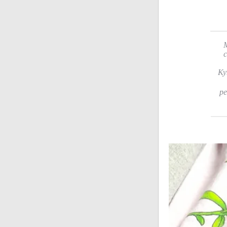
М
с
Ку
ре