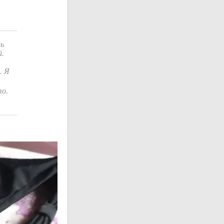
нь
й.
. Я
   