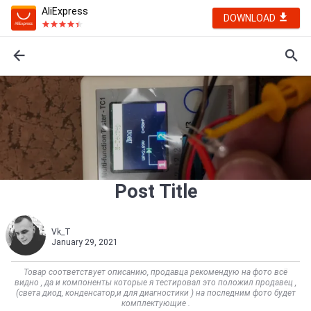
AliExpress
DOWNLOAD
Post Title
Vk_T
January 29, 2021
Товар соответствует описанию, продавца рекомендую на фото всё
видно , да и компоненты которые я тестировал это положил продавец ,
(света диод, конденсатор,и для диагностики ) на последним фото будет
комплектующие .