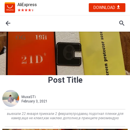
AliExpress
DOWNLOAD
Post Title
MuxaSTi
February 3, 2021
выехали 22 января приехали 2 февраля,продавец подогнал пленки для
камер,еще не клеил,как наклею дополню,в принципе рекомендую