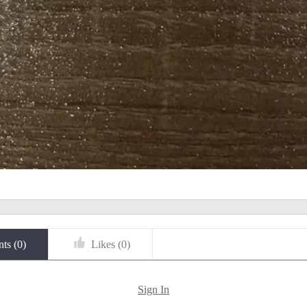
ts (
0
)
Likes (
0
)
Sign In