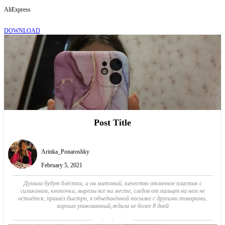
AliExpress
DOWNLOAD
Post Title
Arinka_Ponaroshky
February 5, 2021
Думала будут блёстки, а он матовый, качество отличное пластик с
силиконом, кнопочки, вырезы все на месте, следов от пальцев на нем не
остаётся, пришёл быстро, в объединённой посылке с другими товарами,
хорошо упакованный,ждала не более 8 дней