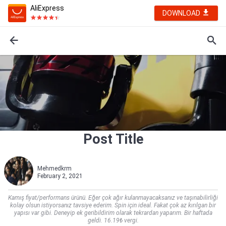
AliExpress
DOWNLOAD
Post Title
Mehmedkrm
February 2, 2021
Kamış fiyat/performans ürünü. Eğer çok ağır kulanmayacaksanız ve taşınabilirliği
kolay olsun istiyorsanız tavsiye ederim. Spin için ideal. Fakat çok az kırılgan bir
yapısı var gibi. Deneyip ek geribildirim olarak tekrardan yaparım. Bir haftada
geldi. 16.19₺ vergi.