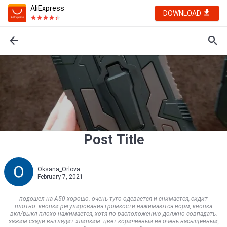
AliExpress
DOWNLOAD
Post Title
Oksana_Orlova
February 7, 2021
подошел на А50 хорошо. очень туго одевается и снимается, сидит
плотно. кнопки регулирования громкости нажимаются норм, кнопка
вкл/выкл плохо нажимается, хотя по расположению должно совпадать.
зажим сзади выглядит хлипким. цвет коричневый не очень насыщенный,