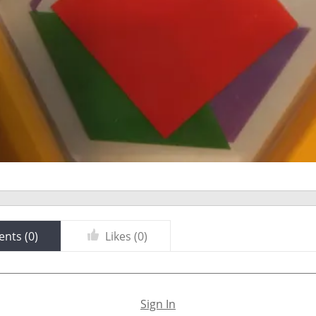
nts (
0
)
Likes (
0
)
Sign In