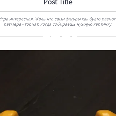
Post Title
Игра интересная. Жаль что сами фигуры как будто разног
размера - торчат, когда собираешь нужную картинку.