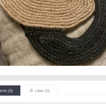
nts (
0
)
Likes (
0
)