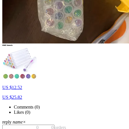
US $12.52
US $25.82
Comments (
0
)
Likes (
0
)
reply
name
×
0
0 orders